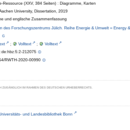
e-Ressource (XXV, 384 Seiten) : Diagramme, Karten
chen University, Dissertation, 2019
he und englische Zusammenfassung
en des Forschungszentrums Jülich. Reihe Energie & Umwelt = Energy &
text
;
Volltext
;
Volltext
n:de:hbz:5:2-212075
54/RWTH-2020-00990
CH ZUGÄNGLICH IM RAHMEN DES DEUTSCHEN URHEBERRECHTS.
Universitäts- und Landesbibliothek Bonn