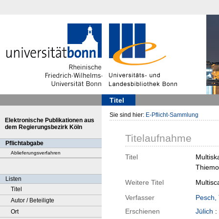
Titel
Sie sind hier:
E-Pflicht-Sammlung
Elektronische Publikationen aus
dem Regierungsbezirk Köln
Titelaufnahme
Pflichtabgabe
Ablieferungsverfahren
Titel
Multisk
Thiemo
Listen
Weitere Titel
Multisc
Titel
Verfasser
Pesch, 
Autor / Beteiligte
Erschienen
Jülich
:
Ort