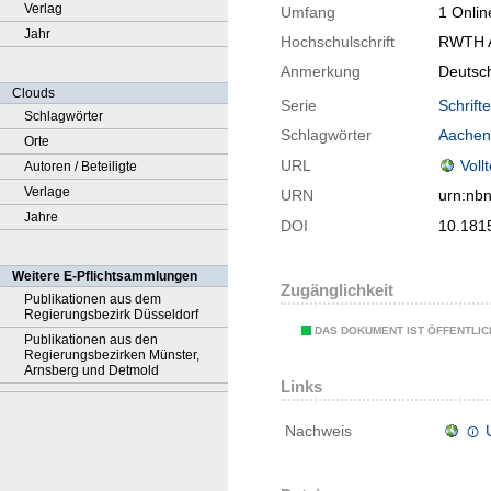
Verlag
Umfang
1 Onlin
Jahr
Hochschulschrift
RWTH Aa
Anmerkung
Deutsc
Clouds
Serie
Schrift
Schlagwörter
Schlagwörter
Aachen
Orte
URL
Voll
Autoren / Beteiligte
Verlage
URN
urn:nb
Jahre
DOI
10.181
Weitere E-Pflichtsammlungen
Zugänglichkeit
Publikationen aus dem
Regierungsbezirk Düsseldorf
DAS DOKUMENT IST ÖFFENTLI
Publikationen aus den
Regierungsbezirken Münster,
Arnsberg und Detmold
Links
Nachweis