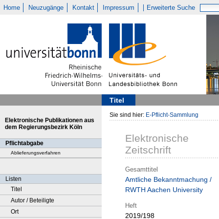
Home
Neuzugänge
Kontakt
Impressum
Erweiterte Suche
Titel
Sie sind hier:
E-Pflicht-Sammlung
Elektronische Publikationen aus
dem Regierungsbezirk Köln
Elektronische
Pflichtabgabe
Zeitschrift
Ablieferungsverfahren
Gesamttitel
Listen
Amtliche Bekanntmachung /
Titel
RWTH Aachen University
Autor / Beteiligte
Heft
Ort
2019/198