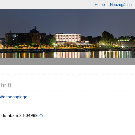
Home
Neuzugänge
hrift
 Wochenspiegel
n:de:hbz:5:2-804969