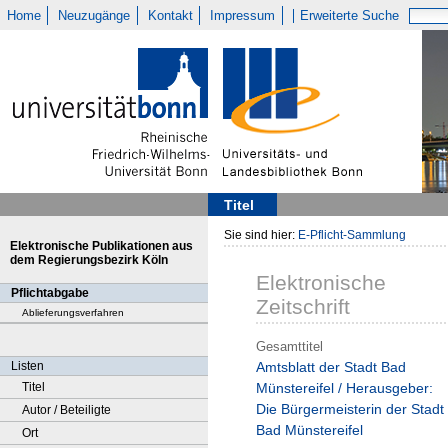
Home
Neuzugänge
Kontakt
Impressum
Erweiterte Suche
Titel
Sie sind hier:
E-Pflicht-Sammlung
Elektronische Publikationen aus
dem Regierungsbezirk Köln
Elektronische
Pflichtabgabe
Zeitschrift
Ablieferungsverfahren
Gesamttitel
Listen
Amtsblatt der Stadt Bad
Titel
Münstereifel / Herausgeber:
Die Bürgermeisterin der Stadt
Autor / Beteiligte
Bad Münstereifel
Ort