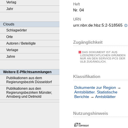
Verlag
Heft
Jahr
Nr. 04
URN
Clouds
urn:nbn:de:hbz:5:2-518565
Schlagwörter
Orte
Zugänglichkeit
Autoren / Beteiligte
Verlage
DAS DOKUMENT IST AUS
LIZENZRECHTLICHEN GRÜNDEN
Jahre
NUR AN DEN SERVICE-PCS DER
ULB ZUGÄNGLICH.
Weitere E-Pflichtsammlungen
Klassifikation
Publikationen aus dem
Regierungsbezirk Düsseldorf
Dokumente zur Region
→
Publikationen aus den
Amtsblätter. Statistische
Regierungsbezirken Münster,
Berichte
→
Amtsblätter
Arnsberg und Detmold
Nutzungshinweis