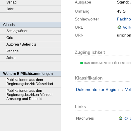
Ausgabe
Stand: 
Verlag
Jahr
Umfang
49 S.
Schlagwörter
Fachho
Clouds
URL
Voll
Schlagwörter
URN
urn:nb
Orte
Autoren / Beteiligte
Verlage
Zugänglichkeit
Jahre
DAS DOKUMENT IST ÖFFENTLI
Weitere E-Pflichtsammlungen
Klassifikation
Publikationen aus dem
Regierungsbezirk Düsseldorf
Dokumente zur Region
→
Vol
Publikationen aus den
Regierungsbezirken Münster,
Arnsberg und Detmold
Links
Nachweis