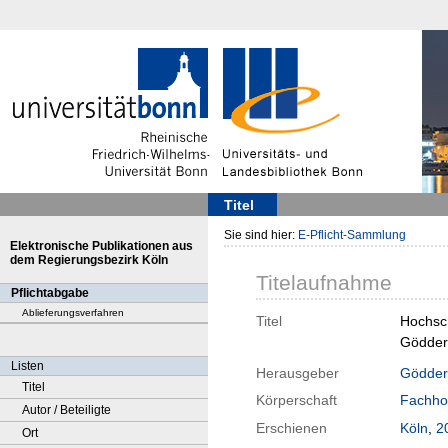
Titel
Sie sind hier:
E-Pflicht-Sammlung
Elektronische Publikationen aus
dem Regierungsbezirk Köln
Titelaufnahme
Pflichtabgabe
Ablieferungsverfahren
Titel
Hochsch
Gödder
Listen
Herausgeber
Gödder
Titel
Körperschaft
Fachho
Autor / Beteiligte
Erschienen
Köln
,
2
Ort