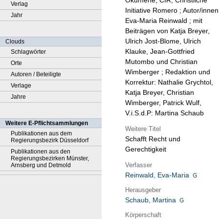
Ökumene, CIR, Christliche
Verlag
Initiative Romero ; Autor/innen
Jahr
Eva-Maria Reinwald ; mit
Beiträgen von Katja Breyer,
Ulrich Jost-Blome, Ulrich
Clouds
Klauke, Jean-Gottfried
Schlagwörter
Mutombo und Christian
Orte
Wimberger ; Redaktion und
Autoren / Beteiligte
Korrektur: Nathalie Grychtol,
Verlage
Katja Breyer, Christian
Jahre
Wimberger, Patrick Wulf,
V.i.S.d.P: Martina Schaub
Weitere E-Pflichtsammlungen
Weitere Titel
Publikationen aus dem
Schafft Recht und
Regierungsbezirk Düsseldorf
Gerechtigkeit
Publikationen aus den
Regierungsbezirken Münster,
Verfasser
Arnsberg und Detmold
Reinwald, Eva-Maria
Herausgeber
Schaub, Martina
Körperschaft