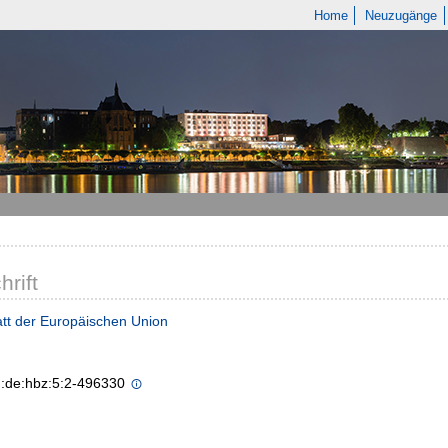
Home
Neuzugänge
hrift
tt der Europäischen Union
n:de:hbz:5:2-496330