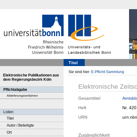
Titel
Sie sind hier:
E-Pflicht-Sammlung
Elektronische Publikationen aus
dem Regierungsbezirk Köln
Elektronische Zeitsc
Pflichtabgabe
Ablieferungsverfahren
Gesamttitel
Amtsbla
Heft
Nr. 420
Listen
URN
urn:nb
Titel
Autor / Beteiligte
Ort
Zugänglichkeit