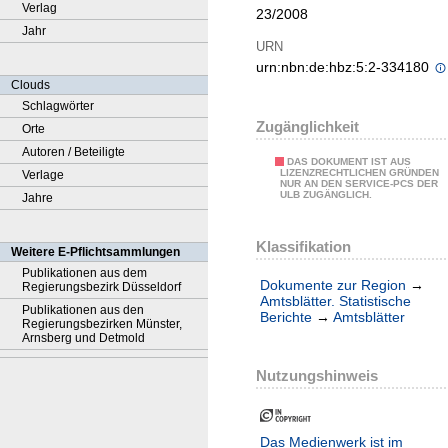
Verlag
23/2008
Jahr
URN
urn:nbn:de:hbz:5:2-334180
Clouds
Schlagwörter
Zugänglichkeit
Orte
Autoren / Beteiligte
DAS DOKUMENT IST AUS
LIZENZRECHTLICHEN GRÜNDEN
Verlage
NUR AN DEN SERVICE-PCS DER
ULB ZUGÄNGLICH.
Jahre
Klassifikation
Weitere E-Pflichtsammlungen
Publikationen aus dem
Dokumente zur Region
→
Regierungsbezirk Düsseldorf
Amtsblätter. Statistische
Publikationen aus den
Berichte
→
Amtsblätter
Regierungsbezirken Münster,
Arnsberg und Detmold
Nutzungshinweis
Das Medienwerk ist im