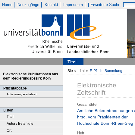
Home
Neuzugänge
Kontakt
Impressum
Erweiterte Suche
Titel
Sie sind hier:
E-Pflicht-Sammlung
Elektronische Publikationen aus
dem Regierungsbezirk Köln
Elektronische
Pflichtabgabe
Zeitschrift
Ablieferungsverfahren
Gesamttitel
Listen
Amtliche Bekanntmachungen 
Titel
hrsg. vom Präsidenten der
Hochschule Bonn-Rhein-Sieg
Autor / Beteiligte
Ort
Heft