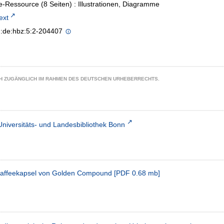
e-Ressource (8 Seiten) : Illustrationen, Diagramme
text
n:de:hbz:5:2-204407
CH ZUGÄNGLICH IM RAHMEN DES DEUTSCHEN URHEBERRECHTS.
Universitäts- und Landesbibliothek Bonn
Kaffeekapsel von Golden Compound
[
PDF
0.68 mb
]