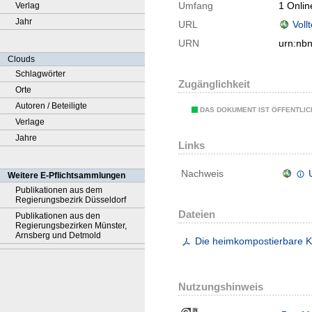
Umfang
1 Onlin
Verlag
Jahr
URL
Voll
URN
urn:nb
Clouds
Schlagwörter
Zugänglichkeit
Orte
Autoren / Beteiligte
DAS DOKUMENT IST ÖFFENTLI
Verlage
Jahre
Links
Nachweis
Weitere E-Pflichtsammlungen
Publikationen aus dem
Regierungsbezirk Düsseldorf
Dateien
Publikationen aus den
Regierungsbezirken Münster,
Arnsberg und Detmold
Die heimkompostierbare 
Nutzungshinweis