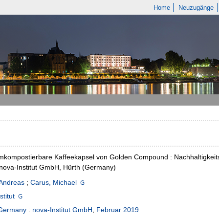
Home
Neuzugänge
mkompostierbare Kaffeekapsel von Golden Compound : Nachhaltigkeits
nova-Institut GmbH, Hürth (Germany)
,Andreas
;
Carus, Michael
titut
 Germany
:
nova-Institut GmbH
,
Februar 2019