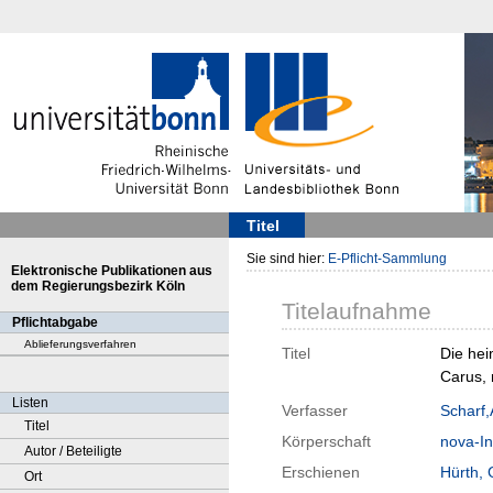
Titel
Sie sind hier:
E-Pflicht-Sammlung
Elektronische Publikationen aus
dem Regierungsbezirk Köln
Titelaufnahme
Pflichtabgabe
Ablieferungsverfahren
Titel
Die hei
Carus, 
Listen
Verfasser
Scharf
Titel
Körperschaft
nova-Ins
Autor / Beteiligte
Erschienen
Hürth,
Ort