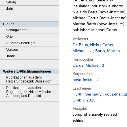
for the automotive and
Verlag
insulation industry / authors:
Jahr
Niels de Beus (nova-Institute),
Michael Carus (nova-Institute)
Martha Barth (nova-Institute) ;
Clouds
publisher: Michael Carus
Schlagwörter
Orte
Verfasser
Autoren / Beteiligte
De Beus, Niels
;
Carus,
Verlage
Michael
;
Barth, Martha
Jahre
Herausgeber
Carus, Michael
Weitere E-Pflichtsammlungen
Körperschaft
Publikationen aus dem
nova-Institut
Regierungsbezirk Düsseldorf
Publikationen aus den
Erschienen
Regierungsbezirken Münster,
Hürth, Germany
:
nova-Institut
Arnsberg und Detmold
GmbH
,
2019
Ausgabe
comprehensively revised
edition