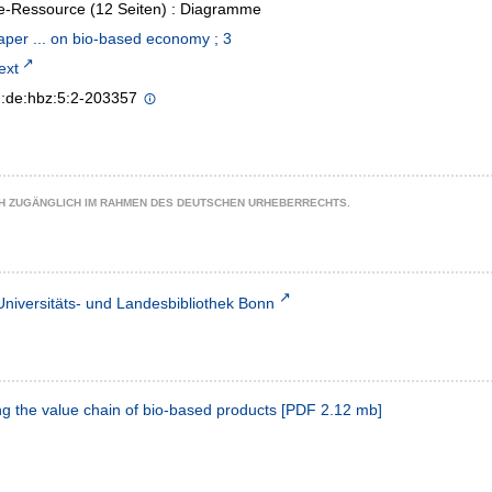
e-Ressource (12 Seiten) : Diagramme
per ... on bio-based economy ; 3
text
n:de:hbz:5:2-203357
CH ZUGÄNGLICH IM RAHMEN DES DEUTSCHEN URHEBERRECHTS.
Universitäts- und Landesbibliothek Bonn
 the value chain of bio-based products
[
PDF
2.12 mb
]