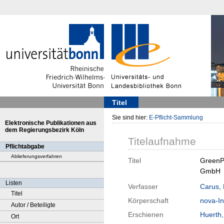
Titel
Sie sind hier:
E-Pflicht-Sammlung
Elektronische Publikationen aus
dem Regierungsbezirk Köln
Titelaufnahme
Pflichtabgabe
Ablieferungsverfahren
Titel
GreenPr
GmbH
Listen
Verfasser
Carus, 
Titel
Körperschaft
nova-Ins
Autor / Beteiligte
Erschienen
Huerth
Ort