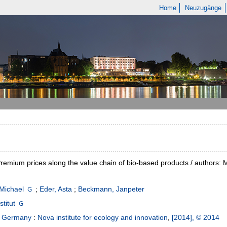
Home
Neuzugänge
emium prices along the value chain of bio-based products / authors: M
Michael
;
Eder, Asta
;
Beckmann, Janpeter
titut
, Germany
:
Nova institute for ecology and innovation
,
[2014], © 2014