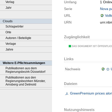
Umfang
1 Onlin
Verlag
Jahr
Serie
Nova pa
URL
Voll
Clouds
URN
urn:nb
Schlagwörter
Orte
Zugänglichkeit
Autoren / Beteiligte
Verlage
DAS DOKUMENT IST ÖFFENTLI
Jahre
Links
Weitere E-Pflichtsammlungen
Publikationen aus dem
Nachweis
Regierungsbezirk Düsseldorf
Publikationen aus den
Regierungsbezirken Münster,
Dateien
Arnsberg und Detmold
GreenPremium prices along
Nutzungshinweis