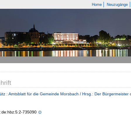
Home
Neuzugänge
hrift
ütz : Amtsblatt für die Gemeinde Morsbach / Hrsg.: Der Bürgermeiste
n:de:hbz:5:2-735090