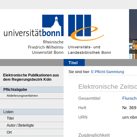
Titel
Sie sind hier:
E-Pflicht-Sammlung
Elektronische Publikationen aus
dem Regierungsbezirk Köln
Elektronische Zeitsc
Pflichtabgabe
Ablieferungsverfahren
Gesamttitel
Flursch
Heft
Nr. 369
Listen
URN
urn:nb
Titel
Autor / Beteiligte
Ort
Zugänglichkeit