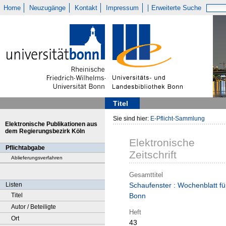
Home
Neuzugänge
Kontakt
Impressum
Erweiterte Suche
Titel
Sie sind hier:
E-Pflicht-Sammlung
Elektronische Publikationen aus
dem Regierungsbezirk Köln
Elektronische
Pflichtabgabe
Zeitschrift
Ablieferungsverfahren
Gesamttitel
Listen
Schaufenster : Wochenblatt fü
Titel
Bonn
Autor / Beteiligte
Heft
Ort
43