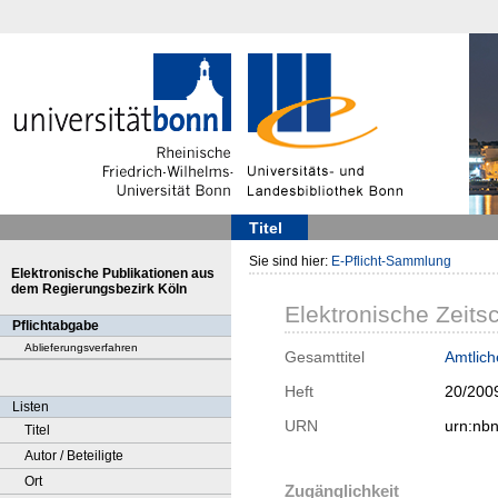
Titel
Sie sind hier:
E-Pflicht-Sammlung
Elektronische Publikationen aus
dem Regierungsbezirk Köln
Elektronische Zeitsc
Pflichtabgabe
Ablieferungsverfahren
Gesamttitel
Amtlic
Heft
20/200
Listen
URN
urn:nb
Titel
Autor / Beteiligte
Ort
Zugänglichkeit