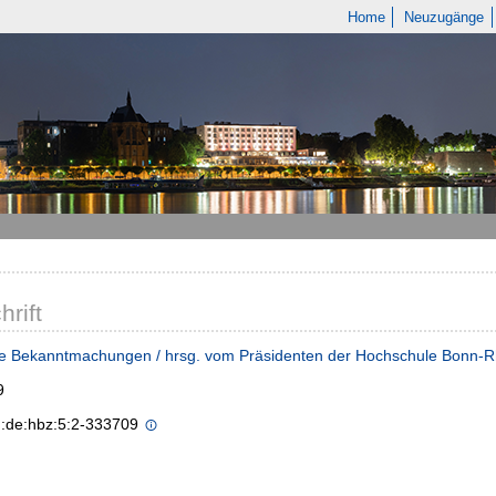
Home
Neuzugänge
hrift
he Bekanntmachungen / hrsg. vom Präsidenten der Hochschule Bonn-R
9
n:de:hbz:5:2-333709