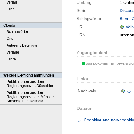
Umfang
1 Onlin
Verlag
Jahr
Serie
Discuss
Schlagwörter
Bonn
Clouds
URL
Voll
Schlagwörter
URN
urn:nb
Orte
Autoren / Beteiligte
Zugänglichkeit
Verlage
Jahre
DAS DOKUMENT IST ÖFFENTLI
Weitere E-Pflichtsammlungen
Links
Publikationen aus dem
Regierungsbezirk Düsseldorf
Nachweis
Publikationen aus den
Regierungsbezirken Münster,
Arnsberg und Detmold
Dateien
Cognitive and non-cognitiv