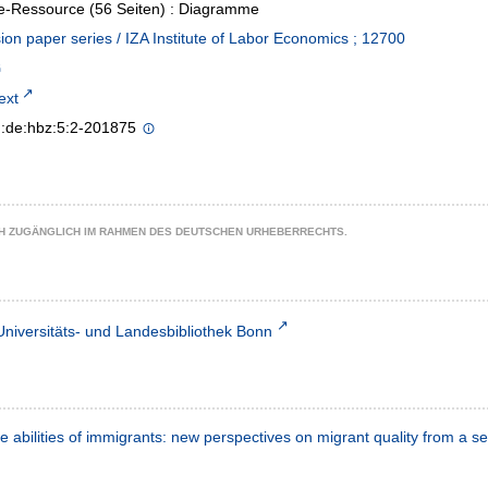
e-Ressource (56 Seiten) : Diagramme
ion paper series / IZA Institute of Labor Economics ; 12700
text
n:de:hbz:5:2-201875
CH ZUGÄNGLICH IM RAHMEN DES DEUTSCHEN URHEBERRECHTS.
Universitäts- und Landesbibliothek Bonn
e abilities of immigrants: new perspectives on migrant quality from a se