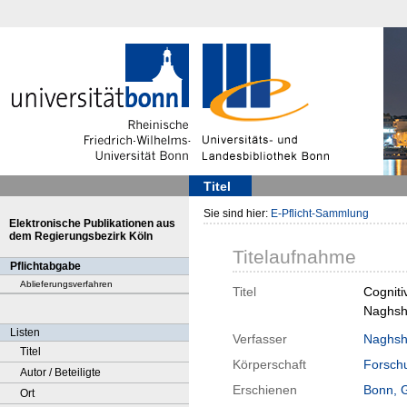
Titel
Sie sind hier:
E-Pflicht-Sammlung
Elektronische Publikationen aus
dem Regierungsbezirk Köln
Titelaufnahme
Pflichtabgabe
Ablieferungsverfahren
Titel
Cogniti
Naghsh 
Listen
Verfasser
Naghsh
Titel
Körperschaft
Forschu
Autor / Beteiligte
Erschienen
Bonn, 
Ort