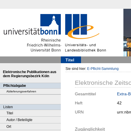
Titel
Sie sind hier:
E-Pflicht-Sammlung
Elektronische Publikationen aus
dem Regierungsbezirk Köln
Elektronische Zeitsc
Pflichtabgabe
Ablieferungsverfahren
Gesamttitel
Extra-Bl
Heft
42
Listen
URN
urn:nb
Titel
Autor / Beteiligte
Ort
Zugänglichkeit