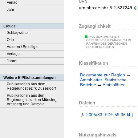
URN
Verlag
urn:nbn:de:hbz:5:2-527249
Jahr
Zugänglichkeit
Clouds
Schlagwörter
DAS DOKUMENT IST
Orte
ÖFFENTLICH ZUGÄNGLICH IM
RAHMEN DES DEUTSCHEN
Autoren / Beteiligte
URHEBERRECHTS.
Verlage
Jahre
Klassifikation
Dokumente zur Region
→
Weitere E-Pflichtsammlungen
Amtsblätter. Statistische
Publikationen aus dem
Berichte
→
Amtsblätter
Regierungsbezirk Düsseldorf
Publikationen aus den
Regierungsbezirken Münster,
Dateien
Arnsberg und Detmold
2005/33
[
PDF
59.36 kb
]
Nutzungshinweis