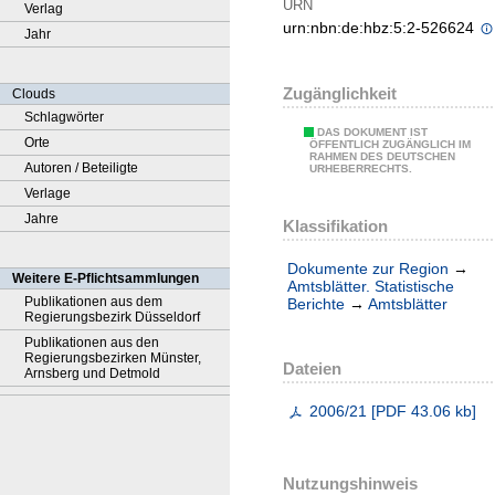
URN
Verlag
urn:nbn:de:hbz:5:2-526624
Jahr
Zugänglichkeit
Clouds
Schlagwörter
DAS DOKUMENT IST
Orte
ÖFFENTLICH ZUGÄNGLICH IM
RAHMEN DES DEUTSCHEN
Autoren / Beteiligte
URHEBERRECHTS.
Verlage
Jahre
Klassifikation
Dokumente zur Region
→
Weitere E-Pflichtsammlungen
Amtsblätter. Statistische
Publikationen aus dem
Berichte
→
Amtsblätter
Regierungsbezirk Düsseldorf
Publikationen aus den
Regierungsbezirken Münster,
Dateien
Arnsberg und Detmold
2006/21
[
PDF
43.06 kb
]
Nutzungshinweis