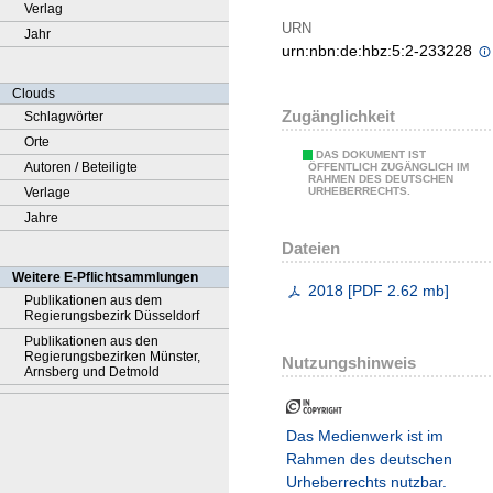
Verlag
URN
Jahr
urn:nbn:de:hbz:5:2-233228
Clouds
Zugänglichkeit
Schlagwörter
Orte
DAS DOKUMENT IST
Autoren / Beteiligte
ÖFFENTLICH ZUGÄNGLICH IM
RAHMEN DES DEUTSCHEN
Verlage
URHEBERRECHTS.
Jahre
Dateien
Weitere E-Pflichtsammlungen
2018
[
PDF
2.62 mb
]
Publikationen aus dem
Regierungsbezirk Düsseldorf
Publikationen aus den
Regierungsbezirken Münster,
Nutzungshinweis
Arnsberg und Detmold
Das Medienwerk ist im
Rahmen des deutschen
Urheberrechts nutzbar.