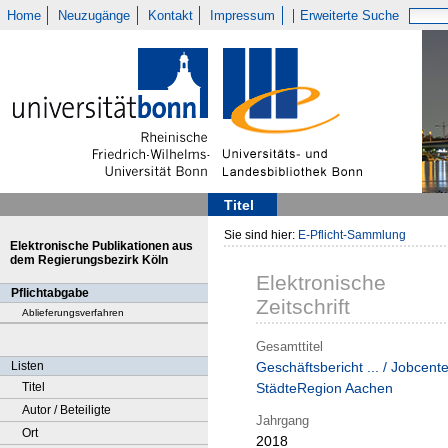
Home
Neuzugänge
Kontakt
Impressum
Erweiterte Suche
Titel
Sie sind hier:
E-Pflicht-Sammlung
Elektronische Publikationen aus
dem Regierungsbezirk Köln
Elektronische
Pflichtabgabe
Zeitschrift
Ablieferungsverfahren
Gesamttitel
Listen
Geschäftsbericht ... / Jobcente
Titel
StädteRegion Aachen
Autor / Beteiligte
Jahrgang
Ort
2018