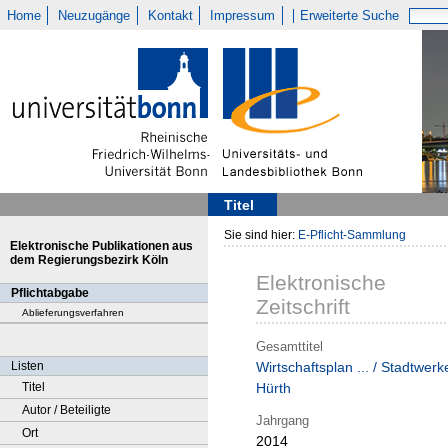
Home
Neuzugänge
Kontakt
Impressum
Erweiterte Suche
Titel
Sie sind hier:
E-Pflicht-Sammlung
Elektronische Publikationen aus
dem Regierungsbezirk Köln
Elektronische
Pflichtabgabe
Zeitschrift
Ablieferungsverfahren
Gesamttitel
Listen
Wirtschaftsplan ... / Stadtwerk
Titel
Hürth
Autor / Beteiligte
Jahrgang
Ort
2014