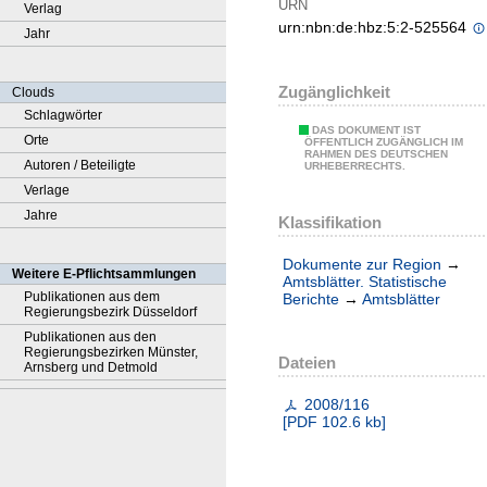
URN
Verlag
urn:nbn:de:hbz:5:2-525564
Jahr
Zugänglichkeit
Clouds
Schlagwörter
DAS DOKUMENT IST
Orte
ÖFFENTLICH ZUGÄNGLICH IM
RAHMEN DES DEUTSCHEN
Autoren / Beteiligte
URHEBERRECHTS.
Verlage
Jahre
Klassifikation
Dokumente zur Region
→
Weitere E-Pflichtsammlungen
Amtsblätter. Statistische
Publikationen aus dem
Berichte
→
Amtsblätter
Regierungsbezirk Düsseldorf
Publikationen aus den
Regierungsbezirken Münster,
Dateien
Arnsberg und Detmold
2008/116
[
PDF
102.6 kb
]