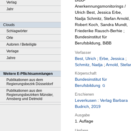
BIBB-
Verlag
Anerkennungsmonitorings /
Jahr
Ulrich Best, Jessica Erbe,
Nadja Schmitz, Stefan Arnold,
Robert Koch, Sandra Mundt,
Clouds
Friederike Rausch-Berhie ;
Schlagwörter
Bundesinstitut für
Orte
Berufsbildung, BiBB
Autoren / Beteiligte
Verlage
Verfasser
Jahre
Best, Ulrich
;
Erbe, Jessica
;
Schmitz, Nadja
;
Arnold, Stefa
Körperschaft
Weitere E-Pflichtsammlungen
Bundesinstitut für
Publikationen aus dem
Regierungsbezirk Düsseldorf
Berufsbildung
Publikationen aus den
Erschienen
Regierungsbezirken Münster,
Arnsberg und Detmold
Leverkusen
:
Verlag Barbara
Budrich
,
2019
Ausgabe
1. Auflage
Umfang