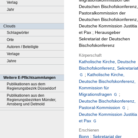
Migrationskommission der
Verlag
Deutschen Bischofskonferenz,
Jahr
Pastoralkommission der
Deutschen Bischofskonferenz,
Deutsche Kommission Justitia
Clouds
et Pax ; Herausgeber
Schlagwörter
Sekretariat der Deutschen
Orte
Bischofskonferenz
Autoren / Beteiligte
Verlage
Körperschaft
Jahre
Katholische Kirche, Deutsche
Bischofskonferenz, Sekretaria
;
Katholische Kirche,
Weitere E-Pflichtsammlungen
Deutsche Bischofskonferenz,
Publikationen aus dem
Kommission für
Regierungsbezirk Düsseldorf
Migrationsfragen
;
Publikationen aus den
Regierungsbezirken Münster,
Deutsche Bischofskonferenz,
Arnsberg und Detmold
Pastoral-Kommission
;
Deutsche Kommission Justitia
et Pax
Erschienen
Bonn
:
Sekretariat der