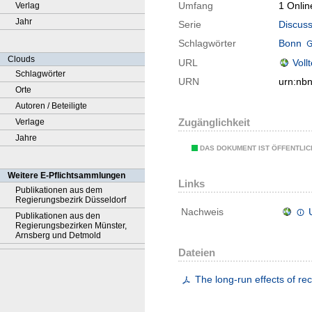
Umfang
1 Onlin
Verlag
Jahr
Serie
Discuss
Schlagwörter
Bonn
Clouds
URL
Voll
Schlagwörter
URN
urn:nb
Orte
Autoren / Beteiligte
Zugänglichkeit
Verlage
Jahre
DAS DOKUMENT IST ÖFFENTLI
Weitere E-Pflichtsammlungen
Links
Publikationen aus dem
Regierungsbezirk Düsseldorf
Nachweis
Publikationen aus den
Regierungsbezirken Münster,
Arnsberg und Detmold
Dateien
The long-run effects of r