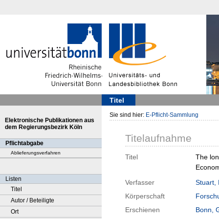
Titel
Sie sind hier:
E-Pflicht-Sammlung
Elektronische Publikationen aus
dem Regierungsbezirk Köln
Titelaufnahme
Pflichtabgabe
Ablieferungsverfahren
Titel
The lon
Econom
Listen
Verfasser
Stuart,
Titel
Körperschaft
Forschu
Autor / Beteiligte
Erschienen
Bonn, 
Ort