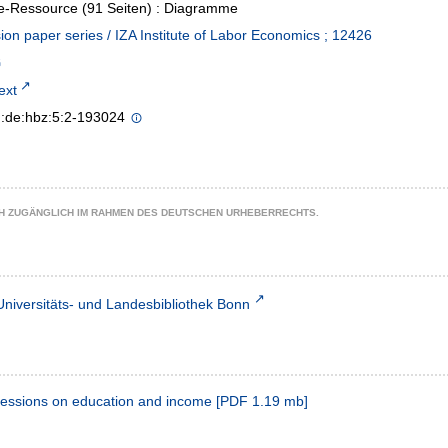
e-Ressource (91 Seiten) : Diagramme
ion paper series / IZA Institute of Labor Economics ; 12426
text
n:de:hbz:5:2-193024
CH ZUGÄNGLICH IM RAHMEN DES DEUTSCHEN URHEBERRECHTS.
Universitäts- und Landesbibliothek Bonn
ecessions on education and income
[
PDF
1.19 mb
]