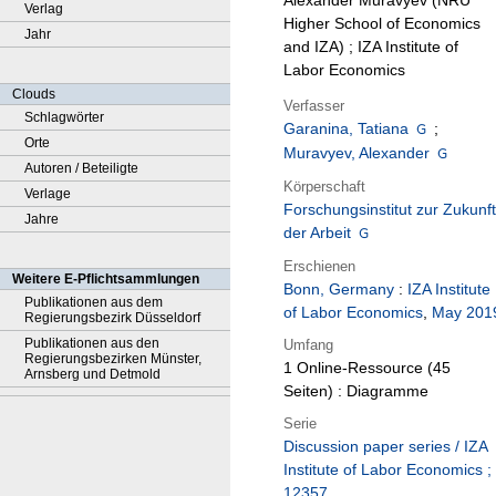
Alexander Muravyev (NRU
Verlag
Higher School of Economics
Jahr
and IZA) ; IZA Institute of
Labor Economics
Clouds
Verfasser
Schlagwörter
Garanina, Tatiana
;
Orte
Muravyev, Alexander
Autoren / Beteiligte
Körperschaft
Verlage
Forschungsinstitut zur Zukunft
Jahre
der Arbeit
Erschienen
Weitere E-Pflichtsammlungen
Bonn, Germany
:
IZA Institute
Publikationen aus dem
of Labor Economics
,
May 201
Regierungsbezirk Düsseldorf
Publikationen aus den
Umfang
Regierungsbezirken Münster,
1 Online-Ressource (45
Arnsberg und Detmold
Seiten) : Diagramme
Serie
Discussion paper series / IZA
Institute of Labor Economics ;
12357