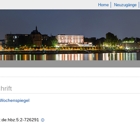
Home
Neuzugänge
hrift
 Wochenspiegel
n:de:hbz:5:2-726291