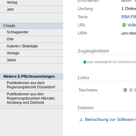
Erschienen
Bonn
:
Verlag
Umfang
1 Onlin
Jahr
Serie
EBA FB
URL
Voll
Clouds
Schlagwörter
URN
urn:nb
Orte
Autoren / Beteiligte
Zugänglichkeit
Verlage
Jahre
DAS DOKUMENT IST ÖFFENTLI
Weitere E-Pflichtsammlungen
Links
Publikationen aus dem
Regierungsbezirk Düsseldorf
Nachweis
Publikationen aus den
Regierungsbezirken Münster,
Arnsberg und Detmold
Dateien
Betrachtung zur Software