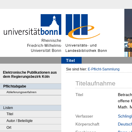
Titel
Sie sind hier:
E-Pflicht-Sammlung
Elektronische Publikationen aus
dem Regierungsbezirk Köln
Titelaufnahme
Pflichtabgabe
Ablieferungsverfahren
Titel
Betrach
offene 
Math. 
Listen
Titel
Verfasser
Schling
Autor / Beteiligte
Körperschaft
Deutsc
Ort