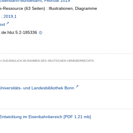
Eisenbahn-Bundesamt
,
Februar 2019
e-Ressource (63 Seiten) : Illustrationen, Diagramme
 ; 2019,1
text
n:de:hbz:5:2-185336
CH ZUGÄNGLICH IM RAHMEN DES DEUTSCHEN URHEBERRECHTS.
Universitäts- und Landesbibliothek Bonn
-Entwicklung im Eisenbahnbereich
[
PDF
1.21 mb
]