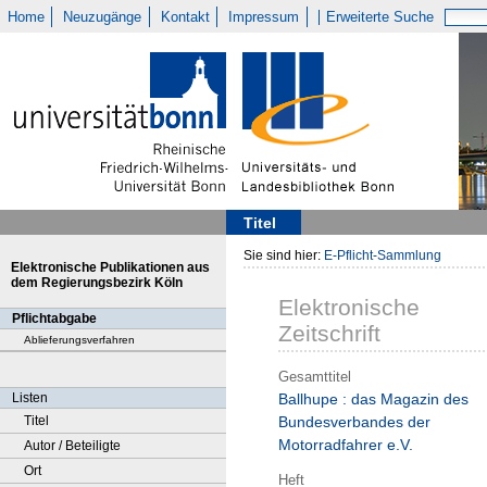
Home
Neuzugänge
Kontakt
Impressum
Erweiterte Suche
Titel
Sie sind hier:
E-Pflicht-Sammlung
Elektronische Publikationen aus
dem Regierungsbezirk Köln
Elektronische
Pflichtabgabe
Zeitschrift
Ablieferungsverfahren
Gesamttitel
Listen
Ballhupe : das Magazin des
Titel
Bundesverbandes der
Motorradfahrer e.V.
Autor / Beteiligte
Ort
Heft