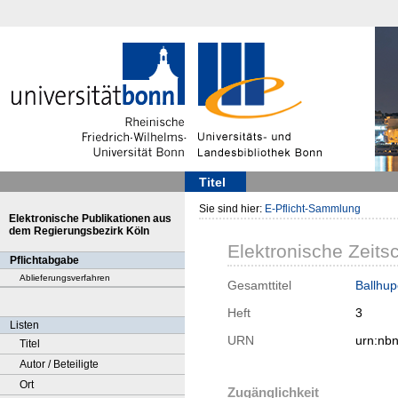
Titel
Sie sind hier:
E-Pflicht-Sammlung
Elektronische Publikationen aus
dem Regierungsbezirk Köln
Elektronische Zeitsc
Pflichtabgabe
Ablieferungsverfahren
Gesamttitel
Ballhup
Heft
3
Listen
URN
urn:nb
Titel
Autor / Beteiligte
Ort
Zugänglichkeit