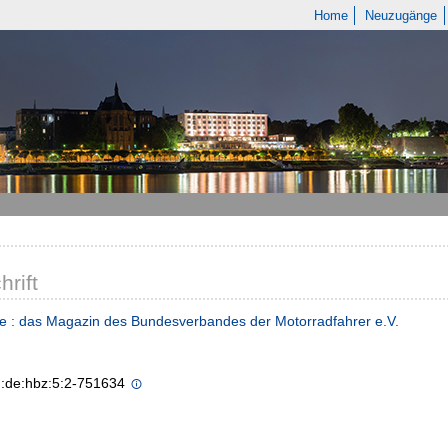
Home
Neuzugänge
hrift
e : das Magazin des Bundesverbandes der Motorradfahrer e.V.
n:de:hbz:5:2-751634