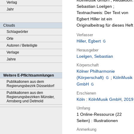
KölnMusik GmbH ; Redaktion:
Verlag
Sebastian Loelgen ;
Jahr
Textnachweis: Der Text von
Egbert Hiller ist ein
Originalbeitrag für dieses Heft
Clouds
Schlagwörter
Verfasser
Orte
Hiller, Egbert
Autoren / Beteiligte
Herausgeber
Verlage
Loelgen, Sebastian
Jahre
Körperschaft
Kölner Philharmonie
Weitere E-Pflichtsammlungen
(Körperschaft)
;
KölnMusik
Publikationen aus dem
GmbH
Regierungsbezirk Düsseldorf
Publikationen aus den
Erschienen
Regierungsbezirken Münster,
Köln
:
KölnMusik GmbH
,
2019
Arnsberg und Detmold
Umfang
1 Online-Ressource (22
Seiten) : Illustrationen
Anmerkung