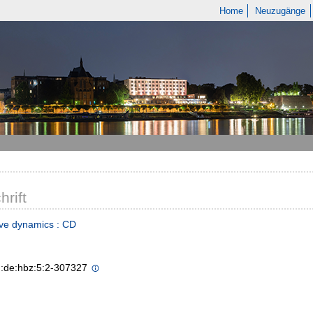
Home
Neuzugänge
hrift
ive dynamics : CD
n:de:hbz:5:2-307327