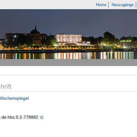
Home
Neuzugänge
hrift
 Wochenspiegel
n:de:hbz:5:2-778882