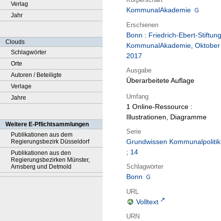
Verlag
KommunalAkademie
Jahr
Erschienen
Bonn
:
Friedrich-Ebert-Stiftung
Clouds
KommunalAkademie
,
Oktober
Schlagwörter
2017
Orte
Ausgabe
Autoren / Beteiligte
Überarbeitete Auflage
Verlage
Umfang
Jahre
1 Online-Ressource :
Illustrationen, Diagramme
Weitere E-Pflichtsammlungen
Serie
Publikationen aus dem
Grundwissen Kommunalpolitik
Regierungsbezirk Düsseldorf
; 14
Publikationen aus den
Regierungsbezirken Münster,
Schlagwörter
Arnsberg und Detmold
Bonn
URL
Volltext
URN