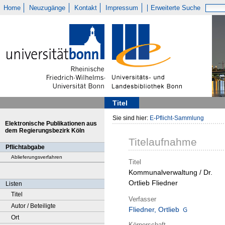
Home
Neuzugänge
Kontakt
Impressum
Erweiterte Suche
Titel
Sie sind hier:
E-Pflicht-Sammlung
Elektronische Publikationen aus
dem Regierungsbezirk Köln
Titelaufnahme
Pflichtabgabe
Ablieferungsverfahren
Titel
Kommunalverwaltung / Dr.
Ortlieb Fliedner
Listen
Titel
Verfasser
Autor / Beteiligte
Fliedner, Ortlieb
Ort
Körperschaft