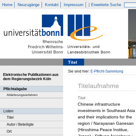
Home
Neuzugänge
Kontakt
Impressum
Erweiterte Suche
Titel
Sie sind hier:
E-Pflicht-Sammlung
Elektronische Publikationen aus
dem Regierungsbezirk Köln
Titelaufnahme
Pflichtabgabe
Ablieferungsverfahren
Titel
Chinese infrastructure
investments in Southeast Asia
Listen
and their implications for the
Titel
region / Narayanan Ganesan
Autor / Beteiligte
(Hiroshima Peace Institue,
Ort