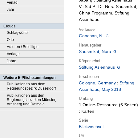
Japan) ; Stiftung Asienhaus ;
Verlag
V.i.S.d.P.: Dr. Nora Sausmikat,
Jahr
China Programm, Stiftung
Asienhaus
Clouds
Verfasser
Schlagwörter
Ganesan, N.
Orte
Herausgeber
Autoren / Beteiligte
Sausmikat, Nora
Verlage
Körperschaft
Jahre
Stiftung Asienhaus
Erschienen
Weitere E-Pflichtsammlungen
Cologne, Germany
:
Stiftung
Publikationen aus dem
Regierungsbezirk Düsseldorf
Asienhaus
,
May 2018
Publikationen aus den
Umfang
Regierungsbezirken Münster,
Arnsberg und Detmold
1 Online-Ressource (6 Seiten)
: Karten
Serie
Blickwechsel
URL