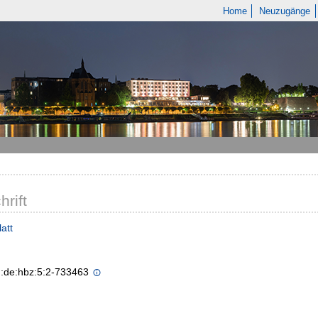
Home
Neuzugänge
hrift
att
n:de:hbz:5:2-733463