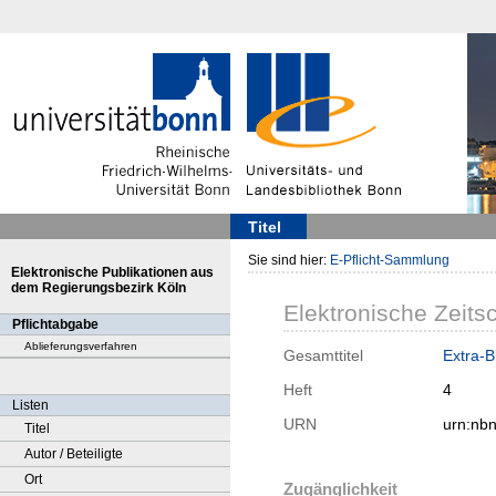
Titel
Sie sind hier:
E-Pflicht-Sammlung
Elektronische Publikationen aus
dem Regierungsbezirk Köln
Elektronische Zeitsc
Pflichtabgabe
Ablieferungsverfahren
Gesamttitel
Extra-Bl
Heft
4
Listen
URN
urn:nb
Titel
Autor / Beteiligte
Ort
Zugänglichkeit