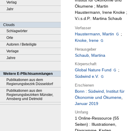
Institut für Ökonomie und
Verlag
Ökumene ; Martin
Jahr
Haustermann, Irene Knoke ;
V.i.s.d.P.: Martina Schaub
Clouds
Verfasser
Schlagwörter
Haustermann, Martin
;
Orte
Knoke, Irene
Autoren / Beteiligte
Herausgeber
Verlage
Schaub, Martina
Jahre
Körperschaft
Global Nature Fund
;
Weitere E-Pflichtsammlungen
Südwind e.V.
Publikationen aus dem
Regierungsbezirk Düsseldorf
Erschienen
Publikationen aus den
Bonn
:
Südwind, Institut für
Regierungsbezirken Münster,
Ökonomie und Ökumene
,
Arnsberg und Detmold
Januar 2019
Umfang
1 Online-Ressource (55
Seiten) : Illustrationen,
Diagramme, Karten