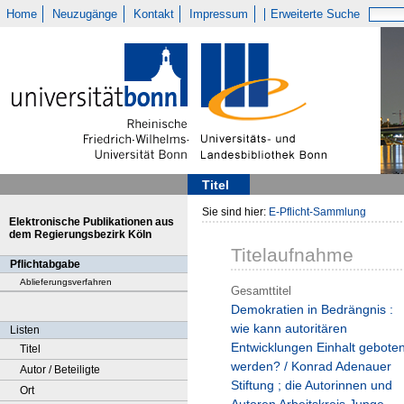
Home
Neuzugänge
Kontakt
Impressum
Erweiterte Suche
Titel
Sie sind hier:
E-Pflicht-Sammlung
Elektronische Publikationen aus
dem Regierungsbezirk Köln
Titelaufnahme
Pflichtabgabe
Ablieferungsverfahren
Gesamttitel
Demokratien in Bedrängnis :
wie kann autoritären
Listen
Entwicklungen Einhalt gebote
Titel
werden? / Konrad Adenauer
Autor / Beteiligte
Stiftung ; die Autorinnen und
Ort