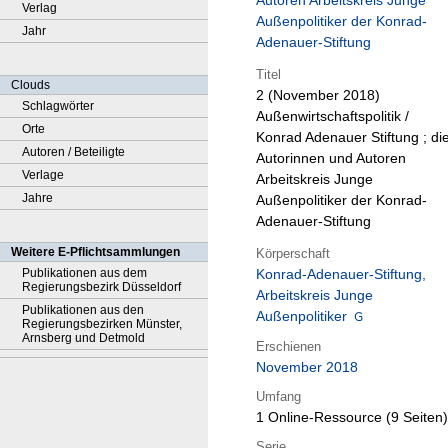
Autoren Arbeitskreis Junge
Verlag
Außenpolitiker der Konrad-
Jahr
Adenauer-Stiftung
Titel
Clouds
2 (November 2018)
Schlagwörter
Außenwirtschaftspolitik /
Orte
Konrad Adenauer Stiftung ; di
Autoren / Beteiligte
Autorinnen und Autoren
Verlage
Arbeitskreis Junge
Jahre
Außenpolitiker der Konrad-
Adenauer-Stiftung
Weitere E-Pflichtsammlungen
Körperschaft
Publikationen aus dem
Konrad-Adenauer-Stiftung,
Regierungsbezirk Düsseldorf
Arbeitskreis Junge
Publikationen aus den
Außenpolitiker
Regierungsbezirken Münster,
Arnsberg und Detmold
Erschienen
November 2018
Umfang
1 Online-Ressource (9 Seiten)
Serie