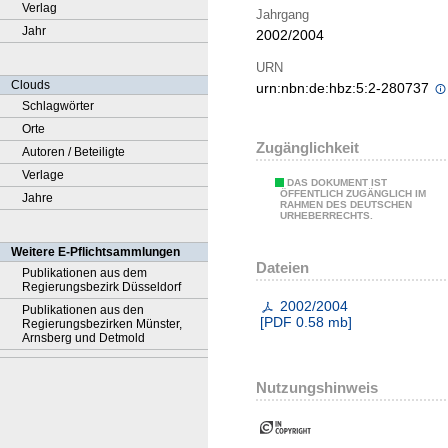
Verlag
Jahrgang
Jahr
2002/2004
URN
Clouds
urn:nbn:de:hbz:5:2-280737
Schlagwörter
Orte
Zugänglichkeit
Autoren / Beteiligte
Verlage
DAS DOKUMENT IST
ÖFFENTLICH ZUGÄNGLICH IM
Jahre
RAHMEN DES DEUTSCHEN
URHEBERRECHTS.
Weitere E-Pflichtsammlungen
Dateien
Publikationen aus dem
Regierungsbezirk Düsseldorf
2002/2004
Publikationen aus den
[
PDF
0.58 mb
]
Regierungsbezirken Münster,
Arnsberg und Detmold
Nutzungshinweis