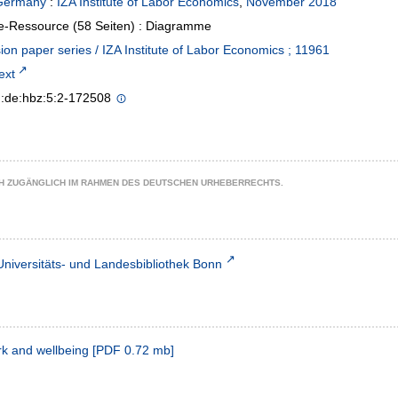
Germany
:
IZA Institute of Labor Economics
,
November 2018
e-Ressource (58 Seiten) : Diagramme
ion paper series / IZA Institute of Labor Economics ; 11961
text
n:de:hbz:5:2-172508
CH ZUGÄNGLICH IM RAHMEN DES DEUTSCHEN URHEBERRECHTS.
Universitäts- und Landesbibliothek Bonn
k and wellbeing
[
PDF
0.72 mb
]