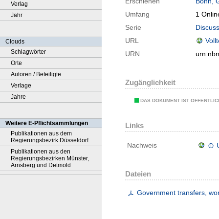
Erschienen
Bonn, 
Verlag
Umfang
1 Onlin
Jahr
Serie
Discuss
URL
Voll
Clouds
Schlagwörter
URN
urn:nb
Orte
Autoren / Beteiligte
Zugänglichkeit
Verlage
Jahre
DAS DOKUMENT IST ÖFFENTLI
Weitere E-Pflichtsammlungen
Links
Publikationen aus dem
Regierungsbezirk Düsseldorf
Nachweis
Publikationen aus den
Regierungsbezirken Münster,
Arnsberg und Detmold
Dateien
Government transfers, wor