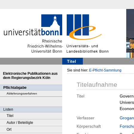
Titel
Sie sind hier:
E-Pflicht-Sammlung
Elektronische Publikationen aus
dem Regierungsbezirk Köln
Titelaufnahme
Pflichtabgabe
Ablieferungsverfahren
Titel
Governm
Univers
Econom
Listen
Titel
Verfasser
Grogan
Autor / Beteiligte
Körperschaft
Forschu
Ort