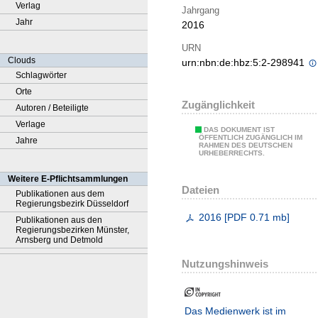
Verlag
Jahrgang
Jahr
2016
URN
Clouds
urn:nbn:de:hbz:5:2-298941
Schlagwörter
Orte
Zugänglichkeit
Autoren / Beteiligte
Verlage
DAS DOKUMENT IST
ÖFFENTLICH ZUGÄNGLICH IM
Jahre
RAHMEN DES DEUTSCHEN
URHEBERRECHTS.
Weitere E-Pflichtsammlungen
Dateien
Publikationen aus dem
Regierungsbezirk Düsseldorf
2016
[
PDF
0.71 mb
]
Publikationen aus den
Regierungsbezirken Münster,
Arnsberg und Detmold
Nutzungshinweis
Das Medienwerk ist im