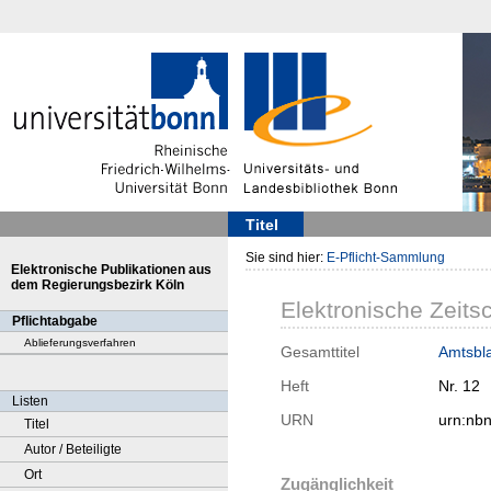
Titel
Sie sind hier:
E-Pflicht-Sammlung
Elektronische Publikationen aus
dem Regierungsbezirk Köln
Elektronische Zeitsc
Pflichtabgabe
Ablieferungsverfahren
Gesamttitel
Amtsbla
Heft
Nr. 12
Listen
URN
urn:nb
Titel
Autor / Beteiligte
Ort
Zugänglichkeit