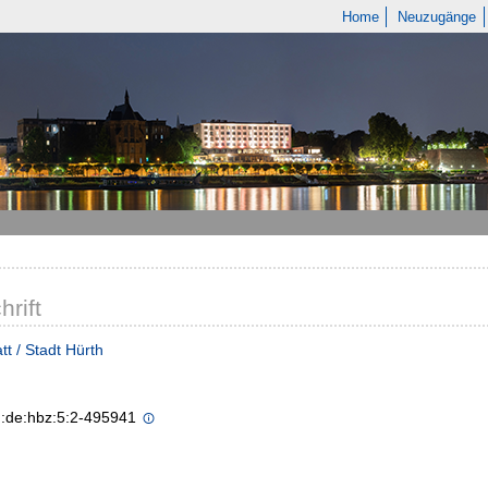
Home
Neuzugänge
hrift
tt / Stadt Hürth
n:de:hbz:5:2-495941