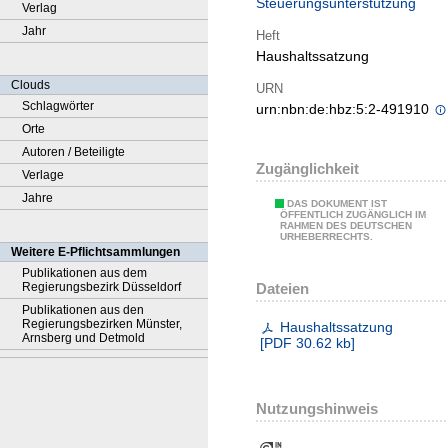
Steuerungsunterstützung
Verlag
Jahr
Heft
Haushaltssatzung
Clouds
URN
Schlagwörter
urn:nbn:de:hbz:5:2-491910
Orte
Autoren / Beteiligte
Zugänglichkeit
Verlage
Jahre
DAS DOKUMENT IST
ÖFFENTLICH ZUGÄNGLICH IM
RAHMEN DES DEUTSCHEN
URHEBERRECHTS.
Weitere E-Pflichtsammlungen
Publikationen aus dem
Dateien
Regierungsbezirk Düsseldorf
Publikationen aus den
Regierungsbezirken Münster,
Haushaltssatzung
Arnsberg und Detmold
[
PDF
30.62 kb
]
Nutzungshinweis