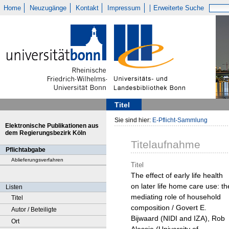
Home
Neuzugänge
Kontakt
Impressum
Erweiterte Suche
Titel
Sie sind hier:
E-Pflicht-Sammlung
Elektronische Publikationen aus
dem Regierungsbezirk Köln
Titelaufnahme
Pflichtabgabe
Ablieferungsverfahren
Titel
The effect of early life health
on later life home care use: th
Listen
mediating role of household
Titel
composition / Govert E.
Autor / Beteiligte
Bijwaard (NIDI and IZA), Rob
Ort