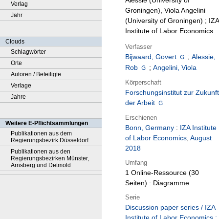
Alessie (University of
Verlag
Groningen), Viola Angelini
Jahr
(University of Groningen) ; IZA
Institute of Labor Economics
Clouds
Verfasser
Schlagwörter
Bijwaard, Govert
;
Alessie,
Orte
Rob
;
Angelini, Viola
Autoren / Beteiligte
Körperschaft
Verlage
Forschungsinstitut zur Zukunft
Jahre
der Arbeit
Erschienen
Weitere E-Pflichtsammlungen
Bonn, Germany
:
IZA Institute
Publikationen aus dem
of Labor Economics
,
August
Regierungsbezirk Düsseldorf
2018
Publikationen aus den
Regierungsbezirken Münster,
Umfang
Arnsberg und Detmold
1 Online-Ressource (30
Seiten) : Diagramme
Serie
Discussion paper series / IZA
Institute of Labor Economics ;