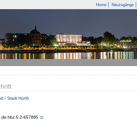
Home
Neuzugänge
hrift
tt / Stadt Hürth
n:de:hbz:5:2-657885