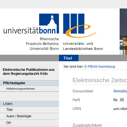
Titel
Sie sind hier:
E-Pflicht-Sammlung
Elektronische Publikationen aus
dem Regierungsbezirk Köln
Elektronische Zeitsc
Pflichtabgabe
Ablieferungsverfahren
Gesamttitel
Amtsbla
Heft
Nr. 35
Listen
URN
urn:nb
Titel
Autor / Beteiligte
Ort
Zugänglichkeit