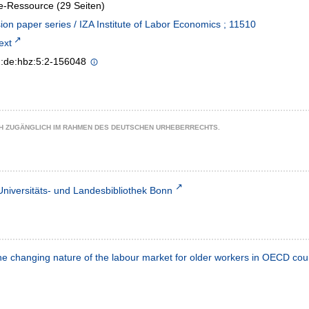
e-Ressource (29 Seiten)
ion paper series / IZA Institute of Labor Economics ; 11510
text
n:de:hbz:5:2-156048
CH ZUGÄNGLICH IM RAHMEN DES DEUTSCHEN URHEBERRECHTS.
Universitäts- und Landesbibliothek Bonn
the changing nature of the labour market for older workers in OECD cou