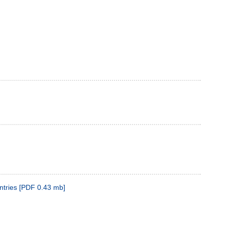
ntries
[
PDF
0.43 mb
]