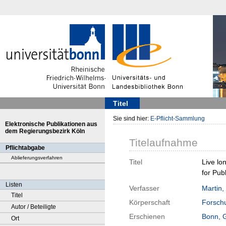
Titel
Sie sind hier:
E-Pflicht-Sammlung
Elektronische Publikationen aus
dem Regierungsbezirk Köln
Titelaufnahme
Pflichtabgabe
Ablieferungsverfahren
Titel
Live lo
for Pub
Listen
Verfasser
Martin,
Titel
Körperschaft
Forschu
Autor / Beteiligte
Erschienen
Bonn, 
Ort