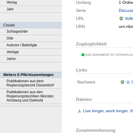
Umfang
1 Onlin
Verlag
Jahr
Serie
Discuss
URL
Voll
Clouds
URN
urn:nb
Schlagwörter
Orte
Zugänglichkeit
Autoren / Beteiligte
Verlage
DAS DOKUMENT IST ÖFFENTLI
Jahre
Links
Weitere E-Pflichtsammlungen
Publikationen aus dem
Nachweis
Regierungsbezirk Düsseldorf
Publikationen aus den
Regierungsbezirken Münster,
Dateien
Arnsberg und Detmold
Live longer, work longer: 
Zusammenfassung