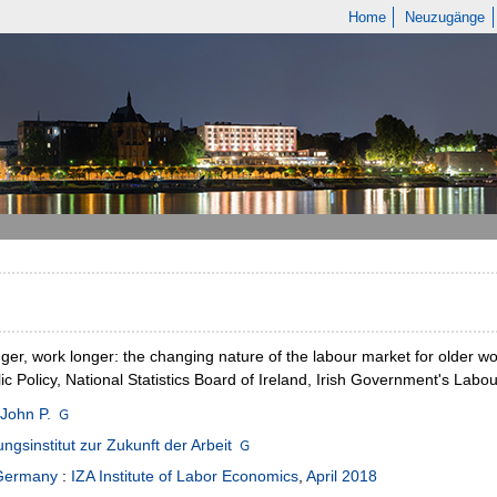
Home
Neuzugänge
nger, work longer: the changing nature of the labour market for older w
lic Policy, National Statistics Board of Ireland, Irish Government's Lab
 John P.
ngsinstitut zur Zukunft der Arbeit
Germany
:
IZA Institute of Labor Economics
,
April 2018