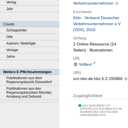
Verlag
Verkehrsunternehmen
Jahr
Erschienen
Köln
:
Verband Deutscher
Verkehrsunternehmen e.V.
Clouds
(VDV)
,
2016
Schlagwörter
Orte
Umfang
Autoren / Beteiligte
1 Online-Ressource (14
Seiten) : Illustrationen
Verlage
Jahre
URL
Volltext
Weitere E-Pflichtsammlungen
URN
Publikationen aus dem
urn:nbn:de:hbz:5:2-155866
Regierungsbezirk Düsseldorf
Publikationen aus den
Regierungsbezirken Münster,
Zugänglichkeit
Arnsberg und Detmold
DAS DOKUMENT IST
ÖFFENTLICH ZUGÄNGLICH IM
RAHMEN DES DEUTSCHEN
URHEBERRECHTS.