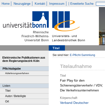
Home
Neuzugänge
Kontakt
Impressum
Erweiterte Suche
Titel
Sie sind hier:
E-Pflicht-Sammlung
Elektronische Publikationen aus
dem Regierungsbezirk Köln
Titelaufnahme
Pflichtabgabe
Ablieferungsverfahren
Titel
Fair Play für den
Schienengüterverkehr / VDV,
Listen
Die Verkehrsunternehmen
Titel
Autor / Beteiligte
Körperschaft
Ort
Verband Deutscher