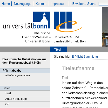
Home
Neuzugänge
Kontakt
Impressum
Erweiterte Suche
Titel
Sie sind hier:
E-Pflicht-Sammlung
Elektronische Publikationen aus
dem Regierungsbezirk Köln
Titelaufnahme
Pflichtabgabe
Ablieferungsverfahren
Titel
Indien auf dem Weg in das
solare Zeitalter? : Perspektive
Listen
der Dekarbonisierung in eine
Titel
aufstrebenden Schwellenland 
Autor / Beteiligte
Hintergrundpapier / Ursula
Ort