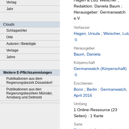
Hagen & Lutz Weischer ;
Verlag
Redaktion: Daniela Baum ;
Jahr
Herausgeber: Germanwatch
e.V.
Clouds
Verfasser
Schlagwörter
Hagen, Ursula
;
Weischer, Lut
Orte
Autoren / Beteiligte
Herausgeber
Verlage
Baum, Daniela
Jahre
Körperschaft
Germanwatch (Körperschaft)
Weitere E-Pflichtsammlungen
Publikationen aus dem
Regierungsbezirk Düsseldorf
Erschienen
Bonn
;
Berlin
:
Germanwatch
,
Publikationen aus den
Regierungsbezirken Münster,
April 2016
Arnsberg und Detmold
Umfang
1 Online-Ressource (23
Seiten) : 1 Karte
Serie