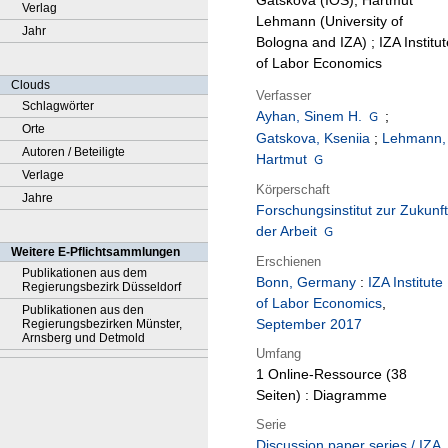
Gatskova (IOS), Hartmut
Verlag
Lehmann (University of
Jahr
Bologna and IZA) ; IZA Institut
of Labor Economics
Clouds
Verfasser
Schlagwörter
Ayhan, Sinem H.
;
Orte
Gatskova, Kseniia
;
Lehmann,
Autoren / Beteiligte
Hartmut
Verlage
Körperschaft
Jahre
Forschungsinstitut zur Zukunft
der Arbeit
Weitere E-Pflichtsammlungen
Erschienen
Publikationen aus dem
Bonn, Germany
:
IZA Institute
Regierungsbezirk Düsseldorf
of Labor Economics
,
Publikationen aus den
September 2017
Regierungsbezirken Münster,
Arnsberg und Detmold
Umfang
1 Online-Ressource (38
Seiten) : Diagramme
Serie
Discussion paper series / IZA