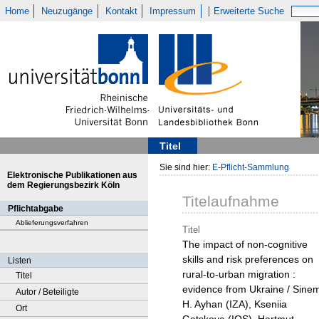
Home
Neuzugänge
Kontakt
Impressum
Erweiterte Suche
Titel
Sie sind hier:
E-Pflicht-Sammlung
Elektronische Publikationen aus
dem Regierungsbezirk Köln
Titelaufnahme
Pflichtabgabe
Ablieferungsverfahren
Titel
The impact of non-cognitive
skills and risk preferences on
Listen
rural-to-urban migration :
Titel
evidence from Ukraine / Sine
Autor / Beteiligte
H. Ayhan (IZA), Kseniia
Ort