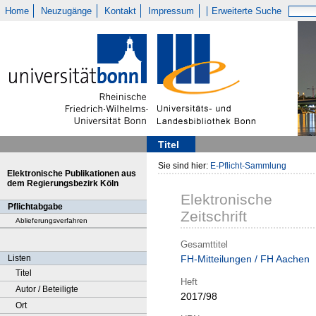
Home
Neuzugänge
Kontakt
Impressum
Erweiterte Suche
Titel
Sie sind hier:
E-Pflicht-Sammlung
Elektronische Publikationen aus
dem Regierungsbezirk Köln
Elektronische
Pflichtabgabe
Zeitschrift
Ablieferungsverfahren
Gesamttitel
Listen
FH-Mitteilungen / FH Aachen
Titel
Heft
Autor / Beteiligte
2017/98
Ort