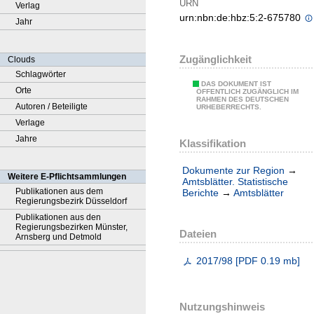
URN
Verlag
urn:nbn:de:hbz:5:2-675780
Jahr
Zugänglichkeit
Clouds
Schlagwörter
DAS DOKUMENT IST
Orte
ÖFFENTLICH ZUGÄNGLICH IM
RAHMEN DES DEUTSCHEN
Autoren / Beteiligte
URHEBERRECHTS.
Verlage
Jahre
Klassifikation
Dokumente zur Region
→
Weitere E-Pflichtsammlungen
Amtsblätter. Statistische
Publikationen aus dem
Berichte
→
Amtsblätter
Regierungsbezirk Düsseldorf
Publikationen aus den
Regierungsbezirken Münster,
Dateien
Arnsberg und Detmold
2017/98
[
PDF
0.19 mb
]
Nutzungshinweis