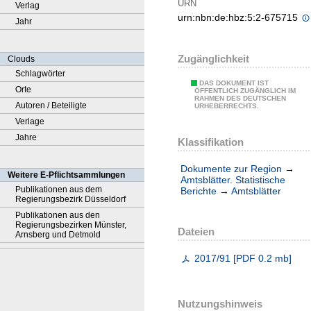
URN
Verlag
urn:nbn:de:hbz:5:2-675715
Jahr
Zugänglichkeit
Clouds
Schlagwörter
DAS DOKUMENT IST
Orte
ÖFFENTLICH ZUGÄNGLICH IM
RAHMEN DES DEUTSCHEN
Autoren / Beteiligte
URHEBERRECHTS.
Verlage
Jahre
Klassifikation
Dokumente zur Region
→
Weitere E-Pflichtsammlungen
Amtsblätter. Statistische
Publikationen aus dem
Berichte
→
Amtsblätter
Regierungsbezirk Düsseldorf
Publikationen aus den
Regierungsbezirken Münster,
Dateien
Arnsberg und Detmold
2017/91
[
PDF
0.2 mb
]
Nutzungshinweis