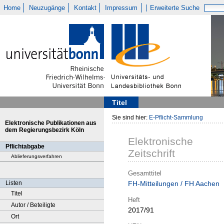
Home
Neuzugänge
Kontakt
Impressum
Erweiterte Suche
Titel
Sie sind hier:
E-Pflicht-Sammlung
Elektronische Publikationen aus
dem Regierungsbezirk Köln
Elektronische
Pflichtabgabe
Zeitschrift
Ablieferungsverfahren
Gesamttitel
Listen
FH-Mitteilungen / FH Aachen
Titel
Heft
Autor / Beteiligte
2017/91
Ort